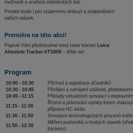
možnosti a analýza statistických dat.
Prostor bude i pro vzájemnou diskuzi a zodpovězení
vašich otázek.
Premiéra na této akci!
Poprvé Vám představíme nový laser tracker
Leica
Absolute Tracker ATS800
– těšte se!
Program
10:00 - 10:30
Příchod a registrace účastníků
10:30 - 10:45
Přivítání a zahájení události, představen
10:45 - 11:15
Příklady virtuálních simulací v dopravn
Řízení a plánování výroby forem vlakov
11:15 - 11:30
příprava NC-kódu
11:30 - 11:50
Simulace technologických procesů tvářen
Měření podvozků a hrubých staveb (včetn
11:50 - 12:30
trackeru)