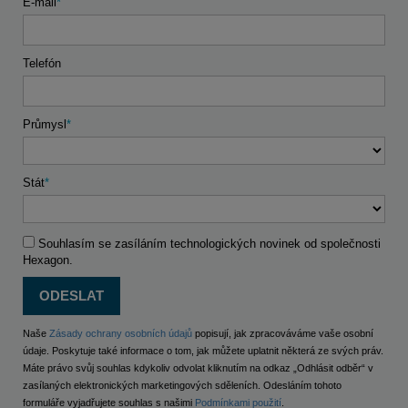
E-mail
Telefón
Průmysl
Stát
Souhlasím se zasíláním technologických novinek od společnosti
Hexagon.
Naše
Zásady ochrany osobních údajů
popisují, jak zpracováváme vaše osobní
údaje. Poskytuje také informace o tom, jak můžete uplatnit některá ze svých práv.
Máte právo svůj souhlas kdykoliv odvolat kliknutím na odkaz „Odhlásit odběr“ v
zasílaných elektronických marketingových sděleních. Odesláním tohoto
formuláře vyjadřujete souhlas s našimi
Podmínkami použití
.